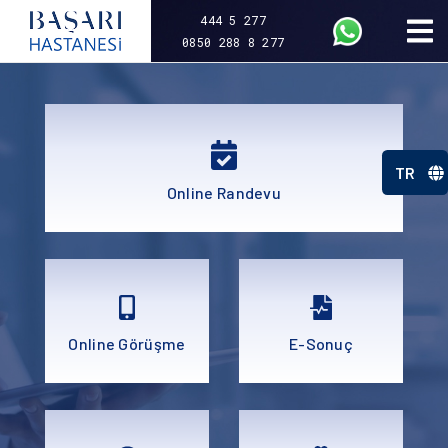
444 5 277
0850 288 8 277
TR
Online Randevu
Online Görüşme
E-Sonuç