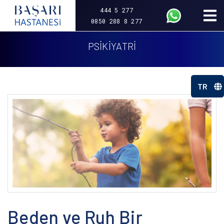
444 5 277
0850 288 8 277
PSİKİYATRİ
TR
Beden ve Ruh Bir