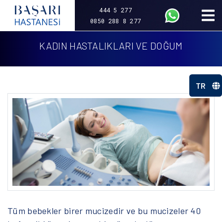
444 5 277
0850 288 8 277
KADIN HASTALIKLARI VE DOĞUM
TR
Tüm bebekler birer mucizedir ve bu mucizeler 40