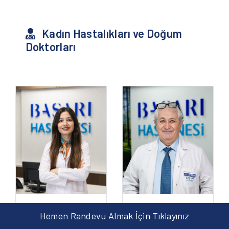
Kadın Hastalıkları ve Doğum
Doktorları
Operatör Doktor
EMİNE KIRŞAN İLERİ
Hemen Randevu Almak İçin Tıklayınız
KENAN ÇALIŞKAN