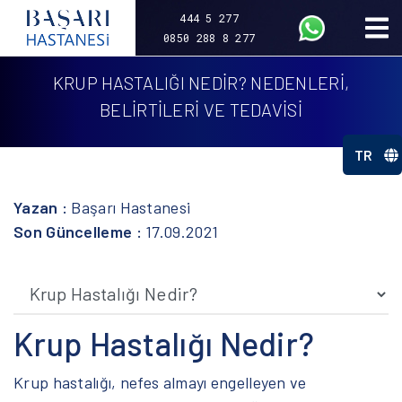
444 5 277
0850 288 8 277
KRUP HASTALIĞI NEDİR? NEDENLERİ,
BELİRTİLERİ VE TEDAVİSİ
TR
Yazan :
Başarı Hastanesi
Son Güncelleme :
17.09.2021
Krup Hastalığı Nedir?
Krup hastalığı, nefes almayı engelleyen ve