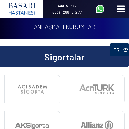
444 5 277
0850 288 8 277
ANLAŞMALI KURUMLAR
TR
Sigortalar