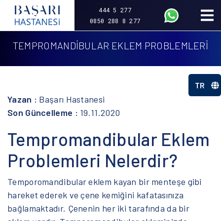
444 5 277
0850 288 8 277
TEMPROMANDİBULAR EKLEM PROBLEMLERİ
TR
Yazan :
Başarı Hastanesi
Son Güncelleme :
19.11.2020
Tempromandibular Eklem
Problemleri Nelerdir?
Temporomandibular eklem kayan bir menteşe gibi
hareket ederek ve çene kemiğini kafatasınıza
bağlamaktadır. Çenenin her iki tarafında da bir