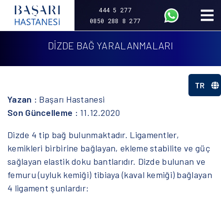
444 5 277
0850 288 8 277
DİZDE BAĞ YARALANMALARI
TR
Yazan :
Başarı Hastanesi
Son Güncelleme :
11.12.2020
Dizde 4 tip bağ bulunmaktadır. Ligamentler,
kemikleri birbirine bağlayan, ekleme stabilite ve güç
sağlayan elastik doku bantlarıdır. Dizde bulunan ve
femuru (uyluk kemiği) tibiaya (kaval kemiği) bağlayan
4 ligament şunlardır: